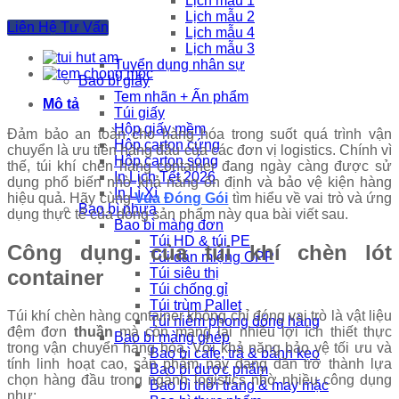
Lịch mẫu 1
Lịch mẫu 2
Liên Hệ Tư Vấn
Lịch mẫu 4
Lịch mẫu 3
Tuyển dụng nhân sự
Bao bì giấy
Tem nhãn + Ấn phẩm
Mô tả
Túi giấy
Hộp giấy mềm
Đảm bảo an toàn cho hàng hóa trong suốt quá trình vận
Hộp carton cứng
chuyển là ưu tiên hàng đầu của các đơn vị logistics. Chính vì
Hộp carton sóng
thế, túi khí chèn hàng container đang ngày càng được sử
In Lịch Tết 2026
dụng phổ biến nhờ khả năng ổn định và bảo vệ kiện hàng
In Lì Xì
hiệu quả. Hãy cùng
Vua Đóng Gói
tìm hiểu về vai trò và ứng
Bao bì nhựa
dụng thực tế của dòng sản phẩm này qua bài viết sau.
Bao bì màng đơn
Túi HD & túi PE
Công dụng của túi khí chèn lót
Túi dán miệng OPP
container
Túi siêu thị
Túi chống gỉ
Túi trùm Pallet
Túi khí chèn hàng container không chỉ đóng vai trò là vật liệu
Túi niêm phong đóng hàng
đệm đơn
thuần
mà còn mang lại nhiều lợi ích thiết thực
Bao bì màng ghép
trong vận chuyển hàng hóa. Với khả năng bảo vệ tối ưu và
Bao bì cafe, trà & bánh kẹo
tính linh hoạt cao, sản phẩm này đang dần trở thành lựa
Bao bì dược phẩm
chọn hàng đầu trong ngành logistics nhờ nhiều công dụng
Bao bì thời trang & may mặc
như: