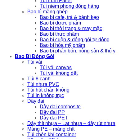
Túi trùm Pallet
Túi niêm phong đóng hàng
Bao bì màng ghép
Bao bì cafe, trà & bánh kẹo
Bao bì dược phẩm
Bao bì thời trang & may mặc
Bao bì thực phẩm
Bao bì cuộn & đóng gói tự động
Bao bì hóa mỹ phẩm
Bao bì phân bón, nông sản & thú y
Bao Bì Đóng Gói
Túi vải
Túi vải canvas
Túi vải không dệt
Túi 8 cạnh
Túi nhựa PVC
Túi hút chân không
Túi in không trục
Dây đai
Dây đai composite
Dây đai PP
Dây đai PET
Dây thít nhựa – Lạt nhựa – dây rút nhựa
Màng PE – màng chít
Túi chèn khí container