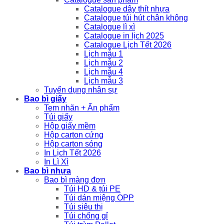
Catalogue dây thít nhựa
Catalogue túi hút chân không
Catalogue lì xì
Catalogue in lịch 2025
Catalogue Lịch Tết 2026
Lịch mẫu 1
Lịch mẫu 2
Lịch mẫu 4
Lịch mẫu 3
Tuyển dụng nhân sự
Bao bì giấy
Tem nhãn + Ấn phẩm
Túi giấy
Hộp giấy mềm
Hộp carton cứng
Hộp carton sóng
In Lịch Tết 2026
In Lì Xì
Bao bì nhựa
Bao bì màng đơn
Túi HD & túi PE
Túi dán miệng OPP
Túi siêu thị
Túi chống gỉ