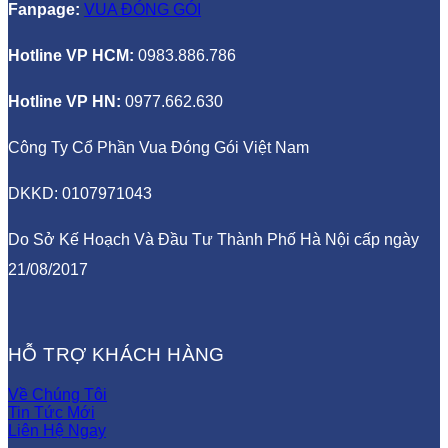
F
anpage:
VUA ĐÓNG GÓI
Hotline VP HCM:
0983.886.786
Hotline VP HN:
0977.662.630
Công Ty Cổ Phần Vua Đóng Gói Việt Nam
DKKD: 0107971043
Do Sở Kế Hoạch Và Đầu Tư Thành Phố Hà Nội cấp ngày
21/08/2017
HỖ TRỢ KHÁCH HÀNG
Về Chúng Tôi
Tin Tức Mới
Liên Hệ Ngay