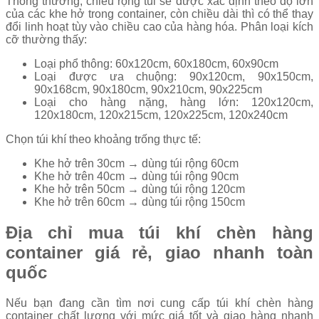
Thông thường, chiều rộng túi sẽ được xác định theo độ lớn
của các khe hở trong container, còn chiều dài thì có thể thay
đổi linh hoạt tùy vào chiều cao của hàng hóa. Phân loại kích
cỡ thường thấy:
Loại phổ thông: 60x120cm, 60x180cm, 60x90cm
Loại được ưa chuộng: 90x120cm, 90x150cm,
90x168cm, 90x180cm, 90x210cm, 90x225cm
Loại cho hàng nặng, hàng lớn: 120x120cm,
120x180cm, 120x215cm, 120x225cm, 120x240cm
Chọn túi khí theo khoảng trống thực tế:
Khe hở trên 30cm → dùng túi rộng 60cm
Khe hở trên 40cm → dùng túi rộng 90cm
Khe hở trên 50cm → dùng túi rộng 120cm
Khe hở trên 60cm → dùng túi rộng 150cm
Địa chỉ mua túi khí chèn hàng
container giá rẻ, giao nhanh toàn
quốc
Nếu bạn đang cần tìm nơi cung cấp túi khí chèn hàng
container chất lượng với mức giá tốt và giao hàng nhanh