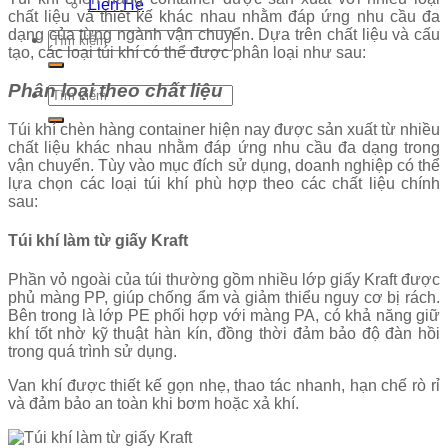
Liên Hệ
chất liệu và thiết kế khác nhau nhằm đáp ứng nhu cầu đa
dạng của từng ngành vận chuyển. Dựa trên chất liệu và cấu
Tìm
tạo, các loại túi khí có thể được phân loại như sau:
kiếm:
Phân loại theo chất liệu
Tìm
kiếm:
Túi khí chèn hàng container hiện nay được sản xuất từ nhiều
chất liệu khác nhau nhằm đáp ứng nhu cầu đa dạng trong
vận chuyển. Tùy vào mục đích sử dụng, doanh nghiệp có thể
lựa chọn các loại túi khí phù hợp theo các chất liệu chính
sau:
Túi khí làm từ giấy Kraft
Phần vỏ ngoài của túi thường gồm nhiều lớp giấy Kraft được
phủ màng PP, giúp chống ẩm và giảm thiểu nguy cơ bị rách.
Bên trong là lớp PE phối hợp với màng PA, có khả năng giữ
khí tốt nhờ kỹ thuật hàn kín, đồng thời đảm bảo độ đàn hồi
trong quá trình sử dụng.
Van khí được thiết kế gọn nhẹ, thao tác nhanh, hạn chế rò rỉ
và đảm bảo an toàn khi bơm hoặc xả khí.