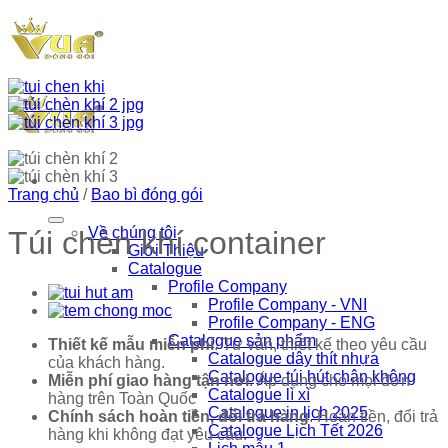
Skip
to
content
Trang chủ
/
Bao bì đóng gói
Về chúng tôi
Túi chèn khí container
Giới Thiệu
Catalogue
Profile Company
Profile Company - VNI
Profile Company - ENG
Catalogue sản phẩm
Thiết kế mẫu miễn phí
. Tư vấn, thiết kế theo yêu cầu
Catalogue dây thít nhựa
của khách hàng.
Catalogue túi hút chân không
Miễn phí giao hàng tận nơi
. Áp dụng cho mọi đơn
Catalogue lì xì
hàng trên Toàn Quốc
Catalogue in lịch 2025
Chính sách hoàn tiền, đổi trả hàng
. Hoàn tiền, đổi trả
Catalogue Lịch Tết 2026
hàng khi không đạt yêu cầu.