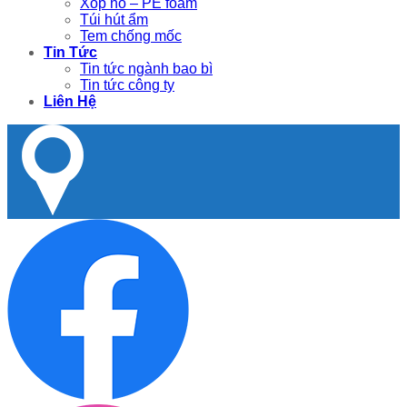
Xốp nổ – PE foam
Túi hút ẩm
Tem chống mốc
Tin Tức
Tin tức ngành bao bì
Tin tức công ty
Liên Hệ