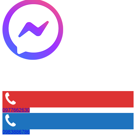
0977662630
0983886786