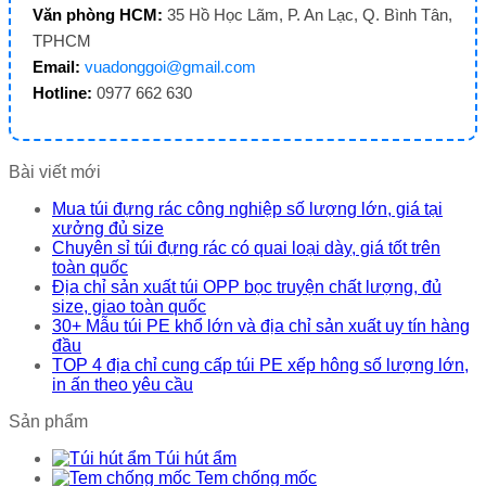
Văn phòng HCM:
35 Hồ Học Lãm, P. An Lạc, Q. Bình Tân,
TPHCM
Email:
vuadonggoi@gmail.com
Hotline:
0977 662 630
Bài viết mới
Mua túi đựng rác công nghiệp số lượng lớn, giá tại
xưởng đủ size
Chuyên sỉ túi đựng rác có quai loại dày, giá tốt trên
toàn quốc
Địa chỉ sản xuất túi OPP bọc truyện chất lượng, đủ
size, giao toàn quốc
30+ Mẫu túi PE khổ lớn và địa chỉ sản xuất uy tín hàng
đầu
TOP 4 địa chỉ cung cấp túi PE xếp hông số lượng lớn,
in ấn theo yêu cầu
Sản phẩm
Túi hút ẩm
Tem chống mốc