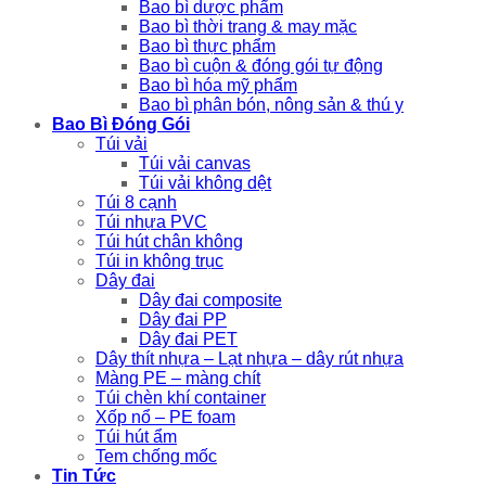
Bao bì dược phẩm
Bao bì thời trang & may mặc
Bao bì thực phẩm
Bao bì cuộn & đóng gói tự động
Bao bì hóa mỹ phẩm
Bao bì phân bón, nông sản & thú y
Bao Bì Đóng Gói
Túi vải
Túi vải canvas
Túi vải không dệt
Túi 8 cạnh
Túi nhựa PVC
Túi hút chân không
Túi in không trục
Dây đai
Dây đai composite
Dây đai PP
Dây đai PET
Dây thít nhựa – Lạt nhựa – dây rút nhựa
Màng PE – màng chít
Túi chèn khí container
Xốp nổ – PE foam
Túi hút ẩm
Tem chống mốc
Tin Tức