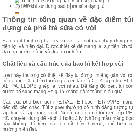
Tìm
Lợi ích khi sử dụng bao bì trà sữa dạng túi
kiếm:
Thông tin tổng quan về đặc điểm túi
đựng cà phê trà sữa có vòi
Sản xuất túi đựng trà sữa có vòi là một giải pháp đóng gói
tiện lợi và hiện đại. Được thiết kế để mang lại sự tiện ích tối
đa cho người dùng và doanh nghiệp.
Chất liệu và cấu trúc của bao bì kết hợp vòi
Loại này thường có thiết kế đáy tự đứng, miệng gắn vòi rót
tiện dụng. Chất liệu thường được làm từ 3 – 4 lớp như PET,
AL, PA, LLDPE ghép lại với nhau. Để tăng độ bền, túi còn
được bổ sung màng PA giúp kháng đâm thủng hiệu quả.
Cấu trúc phổ biến gồm PET/AL/PE hoặc PET/PA/PE mang
đến độ bền chắc. Túi zipper thường có hình dáng tương tự
zip bạc và zip trong suốt. Ngoài ra, còn có túi đơn lớp PE,
HD chuyên dùng để xách 1 hoặc 2 ly. Những mẫu màng bọc
này không chỉ bền mà còn rất thời thượng, phù hợp xu
hướng hiện đại.