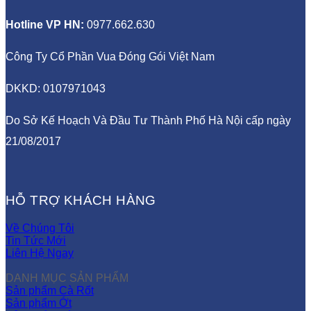
Hotline VP HN:
0977.662.630
Công Ty Cổ Phần Vua Đóng Gói Việt Nam
DKKD: 0107971043
Do Sở Kế Hoạch Và Đầu Tư Thành Phố Hà Nội cấp ngày
21/08/2017
HỖ TRỢ KHÁCH HÀNG
Về Chúng Tôi
Tin Tức Mới
Liên Hệ Ngay
DANH MỤC SẢN PHẨM
Sản phẩm Cà Rốt
Sản phẩm Ớt