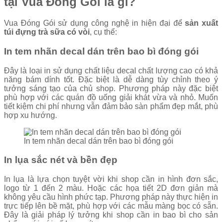
tại Vua Đóng Gói là gì?
Vua Đóng Gói sử dụng công nghệ in hiện đại để
sản xuất
túi đựng trà sữa có vòi
, cụ thể:
In tem nhãn decal dán trên bao bì đóng gói
Đây là loại in sử dụng chất liệu decal chất lượng cao có khả
năng bám dính tốt. Đặc biệt là dễ dàng tùy chỉnh theo ý
tưởng sáng tạo của chủ shop. Phương pháp này đặc biệt
phù hợp với các quán đồ uống giải khát vừa và nhỏ. Muốn
tiết kiệm chi phí nhưng vẫn đảm bảo sàn phẩm đẹp mắt, phù
hợp xu hướng.
In tem nhãn decal dán trên bao bì đóng gói
In lụa sắc nét và bền đẹp
In lụa là lựa chọn tuyệt vời khi shop cần in hình đơn sắc,
logo từ 1 đến 2 màu. Hoặc các họa tiết 2D đơn giản mà
không yêu cầu hình phức tạp. Phương pháp này thực hiện in
trực tiếp lên bề mặt, phù hợp với các mẫu màng bọc có sẵn.
Đây là giải pháp lý tưởng khi shop cần in bao bì cho sản