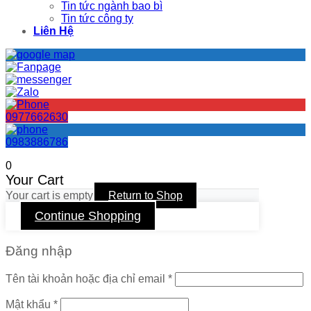
Tin tức ngành bao bì
Tin tức công ty
Liên Hệ
0977662630
0983886786
0
Your Cart
Your cart is empty
Return to Shop
Continue Shopping
Đăng nhập
Tên tài khoản hoặc địa chỉ email
*
Mật khẩu
*