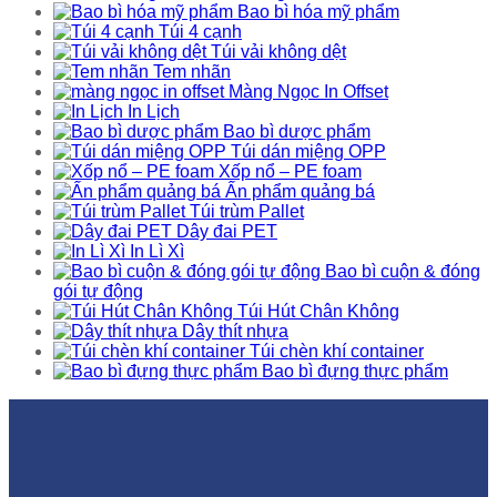
Bao bì hóa mỹ phẩm
Túi 4 cạnh
Túi vải không dệt
Tem nhãn
Màng Ngọc In Offset
In Lịch
Bao bì dược phẩm
Túi dán miệng OPP
Xốp nổ – PE foam
Ấn phẩm quảng bá
Túi trùm Pallet
Dây đai PET
In Lì Xì
Bao bì cuộn & đóng
gói tự động
Túi Hút Chân Không
Dây thít nhựa
Túi chèn khí container
Bao bì đựng thực phẩm