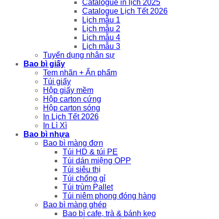
Catalogue in lịch 2025
Catalogue Lịch Tết 2026
Lịch mẫu 1
Lịch mẫu 2
Lịch mẫu 4
Lịch mẫu 3
Tuyển dụng nhân sự
Bao bì giấy
Tem nhãn + Ấn phẩm
Túi giấy
Hộp giấy mềm
Hộp carton cứng
Hộp carton sóng
In Lịch Tết 2026
In Lì Xì
Bao bì nhựa
Bao bì màng đơn
Túi HD & túi PE
Túi dán miệng OPP
Túi siêu thị
Túi chống gỉ
Túi trùm Pallet
Túi niêm phong đóng hàng
Bao bì màng ghép
Bao bì cafe, trà & bánh kẹo