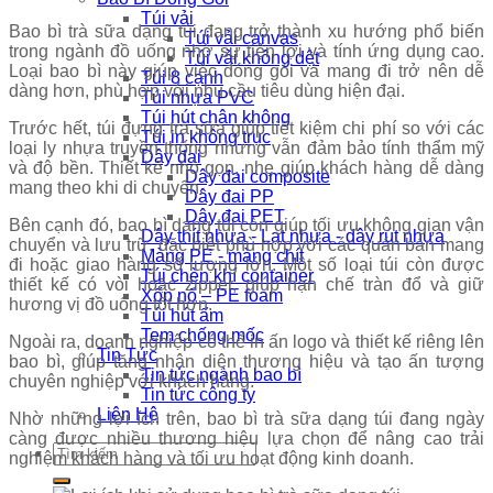
Túi vải
Bao bì trà sữa dạng túi đang trở thành xu hướng phổ biến
Túi vải canvas
trong ngành đồ uống nhờ sự tiện lợi và tính ứng dụng cao.
Túi vải không dệt
Loại bao bì này giúp việc đóng gói và mang đi trở nên dễ
Túi 8 cạnh
dàng hơn, phù hợp với nhu cầu tiêu dùng hiện đại.
Túi nhựa PVC
Túi hút chân không
Trước hết, túi đựng trà sữa giúp tiết kiệm chi phí so với các
Túi in không trục
loại ly nhựa truyền thống nhưng vẫn đảm bảo tính thẩm mỹ
Dây đai
và độ bền. Thiết kế nhỏ gọn, nhẹ giúp khách hàng dễ dàng
Dây đai composite
mang theo khi di chuyển.
Dây đai PP
Dây đai PET
Bên cạnh đó, bao bì dạng túi còn giúp tối ưu không gian vận
Dây thít nhựa - Lạt nhựa - dây rút nhựa
chuyển và lưu trữ, đặc biệt phù hợp với các quán bán mang
Màng PE - màng chít
đi hoặc giao hàng số lượng lớn. Một số loại túi còn được
Túi chèn khí container
thiết kế có vòi hoặc zipper, giúp hạn chế tràn đổ và giữ
Xốp nổ – PE foam
hương vị đồ uống tốt hơn.
Túi hút ẩm
Tem chống mốc
Ngoài ra, doanh nghiệp có thể in ấn logo và thiết kế riêng lên
Tin Tức
bao bì, giúp tăng nhận diện thương hiệu và tạo ấn tượng
Tin tức ngành bao bì
chuyên nghiệp với khách hàng.
Tin tức công ty
Liên Hệ
Nhờ những lợi ích trên, bao bì trà sữa dạng túi đang ngày
càng được nhiều thương hiệu lựa chọn để nâng cao trải
Tìm
nghiệm khách hàng và tối ưu hoạt động kinh doanh.
kiếm: