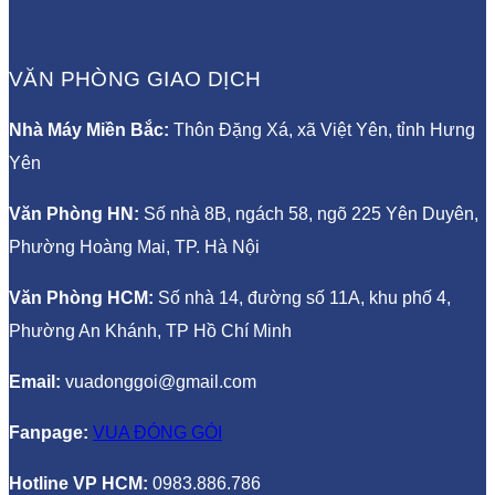
VĂN PHÒNG GIAO DỊCH
Nhà Máy Miền Bắc:
Thôn Đặng Xá, xã Việt Yên, tỉnh Hưng
Yên
Văn Phòng HN:
Số nhà 8B, ngách 58, ngõ 225 Yên Duyên,
Phường Hoàng Mai, TP. Hà Nội
Văn Phòng HCM:
Số nhà 14, đường số 11A, khu phố 4,
Phường An Khánh, TP Hồ Chí Minh
Email:
vuadonggoi@gmail.com
F
anpage:
VUA ĐÓNG GÓI
Hotline VP HCM:
0983.886.786