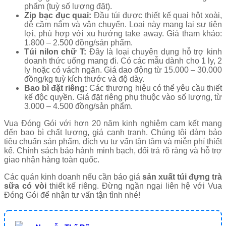
phẩm (tuỳ số lượng đặt).
Zip bạc đục quai:
Đầu túi được thiết kế quai hột xoài,
dễ cầm nắm và vận chuyển. Loại này mang lại sự tiện
lợi, phù hợp với xu hướng take away. Giá tham khảo:
1.800 – 2.500 đồng/sản phẩm.
Túi nilon chữ T:
Đây là loại chuyên dụng hỗ trợ kinh
doanh thức uống mang đi. Có các mẫu dành cho 1 ly, 2
ly hoặc có vách ngăn. Giá dao động từ 15.000 – 30.000
đồng/kg tuỳ kích thước và độ dày.
Bao bì đặt riêng:
Các thương hiệu có thể yêu cầu thiết
kế độc quyền. Giá đặt riêng phụ thuộc vào số lượng, từ
3.000 – 4.500 đồng/sản phẩm.
Vua Đóng Gói với hơn 20 năm kinh nghiệm cam kết mang
đến bao bì chất lượng, giá cạnh tranh. Chúng tôi đảm bảo
tiêu chuẩn sản phẩm, dịch vụ tư vấn tận tâm và miễn phí thiết
kế. Chính sách bảo hành minh bạch, đổi trả rõ ràng và hỗ trợ
giao nhận hàng toàn quốc.
Các quán kinh doanh nếu cần báo giá
sản xuất túi đựng trà
sữa có vòi
thiết kế riêng. Đừng ngần ngại liên hệ với Vua
Đóng Gói để nhận tư vấn tận tình nhé!